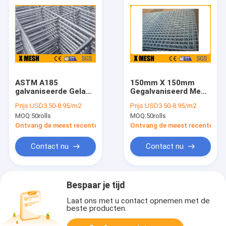
ASTM A185
150mm X 150mm
galvaniseerde Gelast
Gegalvaniseerd Mesh
Mesh Reinforcement
Sheets
Prijs:
USD3.50-8.95/m2
Prijs:
USD3.50-8.95/m2
50x50mm die openen
MOQ:
50rolls
MOQ:
50rolls
Ontvang de meest recente Prijs
Ontvang de meest recente Prij
Contact nu
Contact nu
Bespaar je tijd
Laat ons met u contact opnemen met de
beste producten.