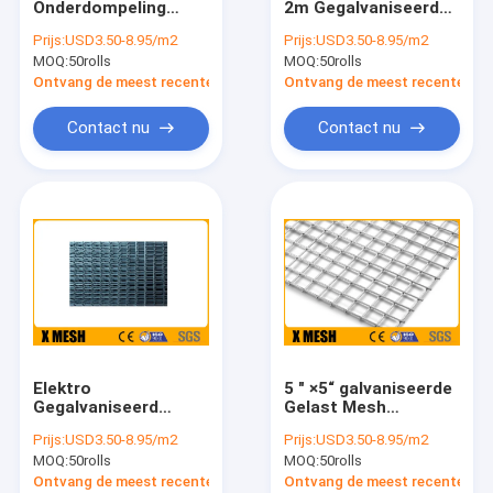
Onderdompeling
2m Gegalvaniseerd
Veiligheidsmetaal het Schermen
galvaniseerde Gelast
Gelast Netwerk
Prijs:
USD3.50-8.95/m2
Prijs:
USD3.50-8.95/m2
Mesh Roll ASTM die
200mmx50mm Mesh
MOQ:
Gelaste Staalgrating
50rolls
MOQ:
50rolls
A740 25mm*25mm
Opening
opent
Ontvang de meest recente Prijs
Ontvang de meest recente Prij
Het Netwerk van de Gabiondraad
Contact nu
Contact nu
Geperforeerd Metaalnetwerk
Uitgebreid Metaalnetwerk
Het Netwerk van het vensterscherm
Het Netwerk van de bouwdraad
Roestvrij staal Gelast Netwerk
Elektro
5 " ×5“ galvaniseerde
Gegalvaniseerd Gelast Netwerk
Gegalvaniseerd
Gelast Mesh
Gelast Netwerk
Reinforcement ASTM
Prijs:
USD3.50-8.95/m2
Prijs:
USD3.50-8.95/m2
ASTM A510 50mm X
A510
Geweven Draadnetwerk
MOQ:
50rolls
MOQ:
50rolls
50mm
Gegalvaniseerd
Ontvang de meest recente Prijs
Ontvang de meest recente Prij