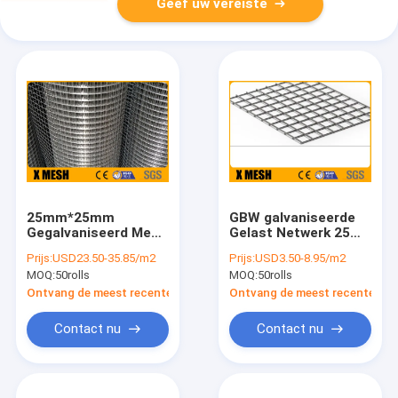
Geef uw vereiste
25mm*25mm
GBW galvaniseerde
Gegalvaniseerd Mesh
Gelast Netwerk 25
Roll Height 2m
X25 Gegalvaniseerd
Prijs:
USD23.50-35.85/m2
Prijs:
USD3.50-8.95/m2
Waterdichte
Netwerk 30m Broodje
MOQ:
50rolls
MOQ:
50rolls
Vriendschappelijke
Eco
Ontvang de meest recente Prijs
Ontvang de meest recente Prij
Contact nu
Contact nu