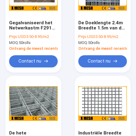
Ongeveer ons
Fabrieksreis
Gegalvaniseerd het
De Doeklengte 2.4m
Netwerkastm F291
Breedte 1.5m van de
Kwaliteitscontrole
Zonnepaneel Mesh
laag Koolstofstaal
Prijs:
USD3.50-8.95/m2
Prijs:
USD3.50-8.95/m2
Corrosion Resistant
Gegalvaniseerde
MOQ:
50rolls
MOQ:
50rolls
van GAW 50x50
Hardware
Contacteer ons
Ontvang de meest recente Prijs
Ontvang de meest recente Prij
Nieuws
Contact nu
Contact nu
Gevallen
Metaal Mesh Fencing
Kettingsverbinding Mesh Fencing
Anti beklim Mesh Fence
De hete
Industriële Breedte