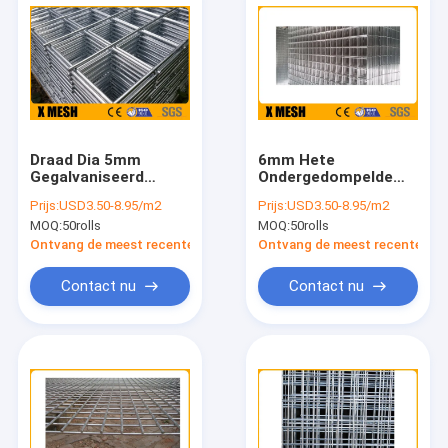
Draad Dia 5mm
6mm Hete
Gegalvaniseerd
Ondergedompelde
Gelast Mesh Panel
Gegalvaniseerde
Prijs:
USD3.50-8.95/m2
Prijs:
USD3.50-8.95/m2
ASTM A185 voor de
Gelaste Draad Mesh
MOQ:
50rolls
MOQ:
50rolls
Bouw
For Concrete
Ontvang de meest recente Prijs
Ontvang de meest recente Prij
Contact nu
Contact nu
Huis
Producten
VR-show