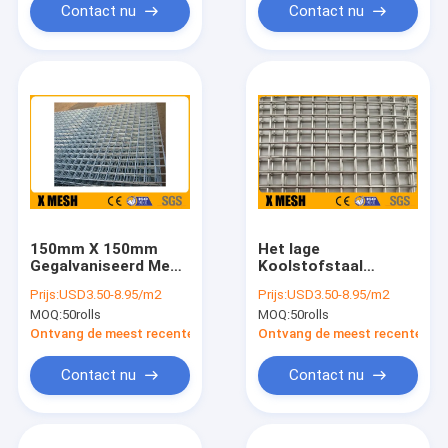
Contact nu
Contact nu
150mm X 150mm
Het lage
Gegalvaniseerd Mesh
Koolstofstaal
Sheets
galvaniseerde Gelast
Prijs:
USD3.50-8.95/m2
Prijs:
USD3.50-8.95/m2
Netwerk
MOQ:
50rolls
MOQ:
50rolls
Ontvang de meest recente Prijs
Ontvang de meest recente Prij
Contact nu
Contact nu