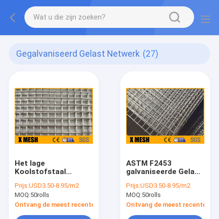
Gegalvaniseerd Gelast Netwerk
(27)
Het lage
ASTM F2453
Koolstofstaal
galvaniseerde Gelast
galvaniseerde Gelast
Netwerk
Prijs:
USD3.50-8.95/m2
Prijs:
USD3.50-8.95/m2
Netwerk
MOQ:
50rolls
MOQ:
50rolls
Ontvang de meest recente Prijs
Ontvang de meest recente Prij