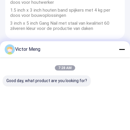
doos voor houtwerker
1.5 inch x 3 inch houten band spijkers met 4 kg per
doos voor bouwoplossingen
3 inch x 5 inch Gang Nail met staal van kwaliteit 60
zilveren kleur voor de productie van daken
Victor Meng
Defensieve barrière
4.0 / De Vloedbarrières van 5,0 Mm Hesco voor Rivier
7:28 AM
en Overzeese Bank met Groene Textiel
Heet Ondergedompeld Gegalvaniseerd Verdedigings
Good day, what product are you looking for?
de Barrièrebastion 4.0mm van Hesco Draaddiameter
De Barrièremuur van Hesco van het Astm Standaard
Militaire Zand voor zich Vloedslijtage het Verzetten
tegen
De gelaste Gabion-Legering van het het Zinkaluminium
van de Manden VerdedigingsdieBarrière voor Militair
Bastion met een laag wordt bedekt