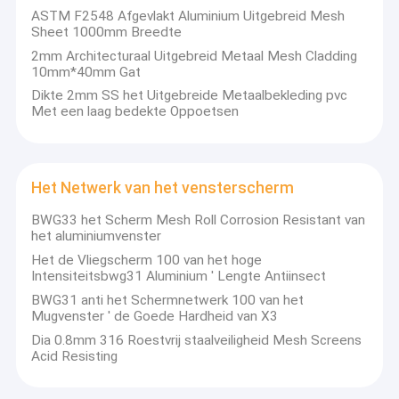
ASTM F2548 Afgevlakt Aluminium Uitgebreid Mesh
uit! Wij zijn een belangrijke onderneming in deze lijn met een
Ongeveer ons
Sheet 1000mm Breedte
geregistreerd kapitaal van 500.000 Amerikaanse dollars, die
40.000 vierkante meters behandelen, hebben 3
2mm Architecturaal Uitgebreid Metaal Mesh Cladding
Fabrieksreis
installatiegebieden, 30 roestvrij staal geweven netwerkmachines
10mm*40mm Gat
die, 18 gelaste machines van het draadnetwerk, 8 en
Dikte 2mm SS het Uitgebreide Metaalbekleding pvc
Kwaliteitscontrole
netwerkmachines, en 2 automatische pvc-deklaaglijnen, met
Met een laag bedekte Oppoetsen
jaarlijks bedrag meer dan 20 miljoen van $ snijden afvlakken. De
belangrijkste producten zijn het netwerk van het roestvrij
Contacteer ons
staalinsect, omheiningspanelen, de omheining van de
kettingsverbinding, gabionmanden, geweven het onderzoeken
Nieuws
netwerk, gelast draadnetwerk, uitgebreid metaalnetwerk,
Het Netwerk van het vensterscherm
geperforeerd metaal en diverse draadproducten. Ons hoofddoel
is klantentevredenheid door superieure kwaliteitsproducten te
Gevallen
BWG33 het Scherm Mesh Roll Corrosion Resistant van
verstrekken aan redelijke prijzen te verzekeren. Wij gebruiken
het aluminiumvenster
uiterst nauwgezette kwaliteitscontroleprocedures en de analyse
om onze producten te verzekeren voldoet aan de internationale
Het de Vliegscherm 100 van het hoge
normen. Een combinatie concurrerende prijzen, zal levering en
Intensiteitsbwg31 Aluminium ' Lengte Antiinsect
kwaliteitswaarborg ons op tijd de beste keus van onze klant
Metaal Mesh Fencing
BWG31 anti het Schermnetwerk 100 van het
maken.
Mugvenster ' de Goede Hardheid van X3
Kettingsverbinding Mesh Fencing
Dia 0.8mm 316 Roestvrij staalveiligheid Mesh Screens
Acid Resisting
Anti beklim Mesh Fence