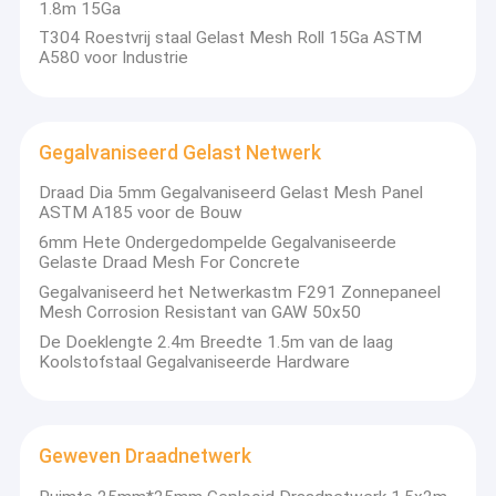
Plastic Mesh Netting
1.8m 15Ga
T304 Roestvrij staal Gelast Mesh Roll 15Ga ASTM
De Omheining van het metaallandbouwbedrijf
A580 voor Industrie
Metalen hardwareproducten
Gegalvaniseerd Gelast Netwerk
Defensieve barrière
Draad Dia 5mm Gegalvaniseerd Gelast Mesh Panel
ASTM A185 voor de Bouw
6mm Hete Ondergedompelde Gegalvaniseerde
Gelaste Draad Mesh For Concrete
Gegalvaniseerd het Netwerkastm F291 Zonnepaneel
Mesh Corrosion Resistant van GAW 50x50
De Doeklengte 2.4m Breedte 1.5m van de laag
Koolstofstaal Gegalvaniseerde Hardware
Geweven Draadnetwerk