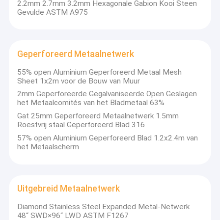
2.2mm 2.7mm 3.2mm Hexagonale Gabion Kooi Steen
Gevulde ASTM A975
Geperforeerd Metaalnetwerk
55% open Aluminium Geperforeerd Metaal Mesh
Sheet 1x2m voor de Bouw van Muur
2mm Geperforeerde Gegalvaniseerde Open Geslagen
het Metaalcomités van het Bladmetaal 63%
Gat 25mm Geperforeerd Metaalnetwerk 1.5mm
Roestvrij staal Geperforeerd Blad 316
57% open Aluminium Geperforeerd Blad 1.2x2.4m van
het Metaalscherm
Huis
Van het moederbedrijfanping Shenghe van Qijie van de het
Metaaldraad het Netwerkmfg Co., Ltd was opstelling in 1999. Het
Producten
Uitgebreid Metaalnetwerk
wordt gevestigd in Anping, die een reputatie van „huis van
draadnetwerk“ in China heeft. Qijie wordt in het bijzonder
Diamond Stainless Steel Expanded Metal-Netwerk
VR-show
gevestigd voor de uitvoer door Shenghe. Het bedrijf voert „één
48“ SWD×96“ LWD ASTM F1267
team, twee merken“ beheersysteem en ontwikkelingsstrategie