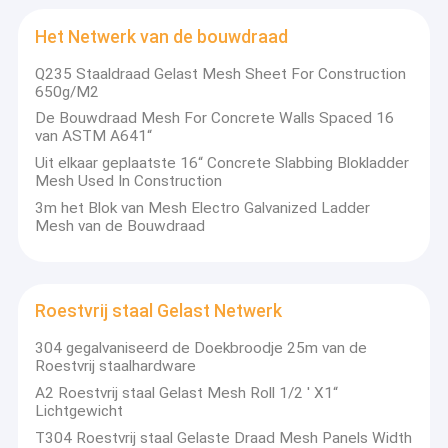
Veiligheidsmetaal het Schermen
Het Netwerk van de bouwdraad
Gelaste Staalgrating
Q235 Staaldraad Gelast Mesh Sheet For Construction
650g/M2
Het Netwerk van de Gabiondraad
De Bouwdraad Mesh For Concrete Walls Spaced 16
van ASTM A641“
Geperforeerd Metaalnetwerk
Uit elkaar geplaatste 16“ Concrete Slabbing Blokladder
Mesh Used In Construction
Uitgebreid Metaalnetwerk
3m het Blok van Mesh Electro Galvanized Ladder
Mesh van de Bouwdraad
Het Netwerk van het vensterscherm
Het Netwerk van de bouwdraad
Roestvrij staal Gelast Netwerk
Roestvrij staal Gelast Netwerk
304 gegalvaniseerd de Doekbroodje 25m van de
Roestvrij staalhardware
Gegalvaniseerd Gelast Netwerk
A2 Roestvrij staal Gelast Mesh Roll 1/2 ' X1“
Geweven Draadnetwerk
Lichtgewicht
T304 Roestvrij staal Gelaste Draad Mesh Panels Width