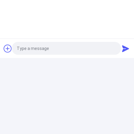
Metaal Mesh Fencing
V CREST-de Omheining Easy Assembled 4mm Draad
Dia van de Luchthavenveiligheid
Kettingsverbinding Mesh Fencing
X NETWERK 6 de Verbinding van de Maatplastiek het
Met een laag bedekte Ketting Op zwaar werk
berekend Schermen
Photo
Video Call
Anti beklim Mesh Fence
Audio Call
De zilveren Omheining Panels Thickness 1.2mm van
het Metaalnet Anti beklimt