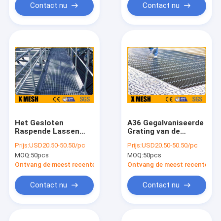
Contact nu
Contact nu
Het Gesloten
A36 Gegalvaniseerde
Raspende Lassen
Grating van de
ASTM A1011 van de
Staalgang Bevloering
Prijs:
USD20.50-50.50/pc
Prijs:
USD20.50-50.50/pc
voedselverwerking
ASTM A123
MOQ:
50pcs
MOQ:
50pcs
Pers
Ontvang de meest recente Prijs
Ontvang de meest recente Prij
Contact nu
Contact nu