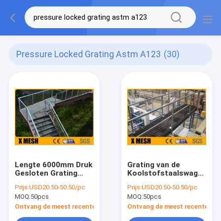
Pressure Locked Grating Astm A123
(30)
Lengte 6000mm Druk
Grating van de
Gesloten Grating
Koolstofstaalswage
ASTM A123 voor
Gesloten Raspende
Prijs:
USD20.50-50.50/pc
Prijs:
USD20.50-50.50/pc
Tredeloopvlakken
ASTM A123 Gelaste
MOQ:
50pcs
MOQ:
50pcs
Bar
Ontvang de meest recente Prijs
Ontvang de meest recente Prij