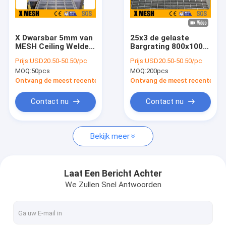
Ongeveer ons
Fabrieksreis
X Dwarsbar 5mm van
25x3 de gelaste
MESH Ceiling Welded
Bargrating 800x1000
Kwaliteitscontrole
Steel Grating Vlot
Plaat van het
Prijs:
USD20.50-50.50/pc
Prijs:
USD20.50-50.50/pc
Type
Metaalnet voor
MOQ:
50pcs
MOQ:
200pcs
Platformgang
Contacteer ons
Ontvang de meest recente Prijs
Ontvang de meest recente Prij
Nieuws
Contact nu
Contact nu
Gevallen
Bekijk meer
Metaal Mesh Fencing
Laat Een Bericht Achter
We Zullen Snel Antwoorden
Kettingsverbinding Mesh Fencing
Anti beklim Mesh Fence