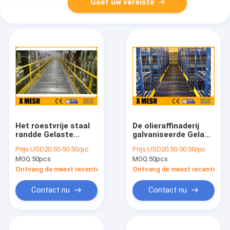
Geef uw vereiste
Het roestvrije staal
De olieraffinaderij
randde Gelaste
galvaniseerde Gelast
Staalgrating Breedte
Staal die
Prijs:
USD20.50-50.50/pc
Prijs:
USD20.50-50.50/pc
1000mm ASTM
30mmx100mm Gat
MOQ:
50pcs
MOQ:
50pcs
A1011
raspen
Ontvang de meest recente Prijs
Ontvang de meest recente Prij
Contact nu
Contact nu