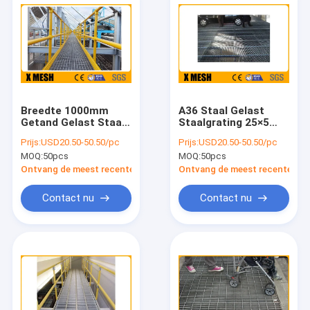
Breedte 1000mm
A36 Staal Gelast
Getand Gelast Staal
Staalgrating 25×5
die Gegalvaniseerd
Staal Open Mesh
Prijs:
USD20.50-50.50/pc
Prijs:
USD20.50-50.50/pc
Heet raspen
Flooring
MOQ:
50pcs
MOQ:
50pcs
Ontvang de meest recente Prijs
Ontvang de meest recente Prij
Contact nu
Contact nu
Huis
Producten
VR-show