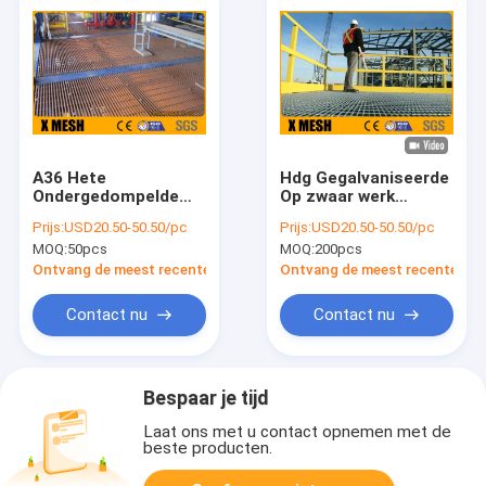
A36 Hete
Hdg Gegalvaniseerde
Ondergedompelde
Op zwaar werk
Gegalvaniseerde
berekende het
Prijs:
USD20.50-50.50/pc
Prijs:
USD20.50-50.50/pc
Grating
Staalgrating van
MOQ:
50pcs
MOQ:
200pcs
ASTM A121 voor
Industrieel
Ontvang de meest recente Prijs
Ontvang de meest recente Prij
Contact nu
Contact nu
Bespaar je tijd
Laat ons met u contact opnemen met de
beste producten.