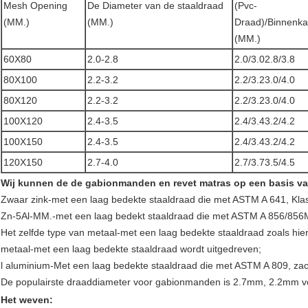
Mesh Opening
De Diameter van de staaldraad
(Pvc-
(MM.)
(MM.)
Draad)/Binnenka
(MM.)
60X80
2.0-2.8
2.0/3.02.8/3.8
80X100
2.2-3.2
2.2/3.23.0/4.0
80X120
2.2-3.2
2.2/3.23.0/4.0
100X120
2.4-3.5
2.4/3.43.2/4.2
100X150
2.4-3.5
2.4/3.43.2/4.2
120X150
2.7-4.0
2.7/3.73.5/4.5
Wij kunnen de de gabionmanden en revet matras op een basis van
Zwaar zink-met een laag bedekte staaldraad die met ASTM A 641, Klas
Zn-5Al-MM.-met een laag bedekt staaldraad die met ASTM A 856/856M,
Het zelfde type van metaal-met een laag bedekte staaldraad zoals hi
metaal-met een laag bedekte staaldraad wordt uitgedreven;
l aluminium-Met een laag bedekte staaldraad die met ASTM A 809, zac
De populairste draaddiameter voor gabionmanden is 2.7mm, 2.2mm vo
Het weven: