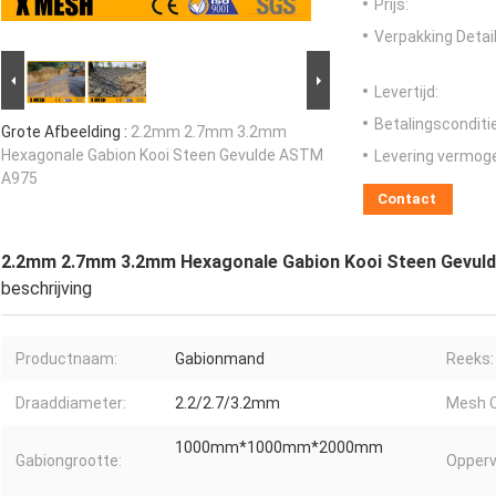
Prijs:
Verpakking Detail
Levertijd:
Betalingsconditi
Grote Afbeelding :
2.2mm 2.7mm 3.2mm
Hexagonale Gabion Kooi Steen Gevulde ASTM
Levering vermog
A975
Contact
2.2mm 2.7mm 3.2mm Hexagonale Gabion Kooi Steen Gevul
beschrijving
Productnaam:
Gabionmand
Reeks:
Draaddiameter:
2.2/2.7/3.2mm
Mesh O
1000mm*1000mm*2000mm
Gabiongrootte:
Opperv