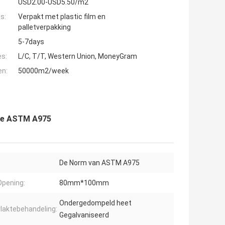
USD2.00-USD5.50/m2
s:
Verpakt met plastic film en
palletverpakking
5-7days
es:
L/C, T/T, Western Union, MoneyGram
en:
50000m2/week
de ASTM A975
De Norm van ASTM A975
pening:
80mm*100mm
Ondergedompeld heet
laktebehandeling:
Gegalvaniseerd