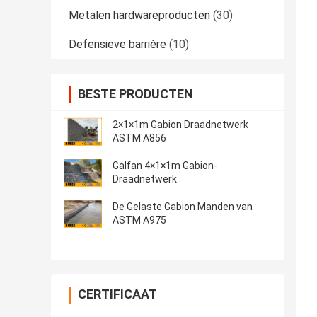
Metalen hardwareproducten
(30)
Defensieve barrière
(10)
BESTE PRODUCTEN
2×1×1m Gabion Draadnetwerk
ASTM A856
Galfan 4×1×1m Gabion-
Draadnetwerk
De Gelaste Gabion Manden van
ASTM A975
CERTIFICAAT