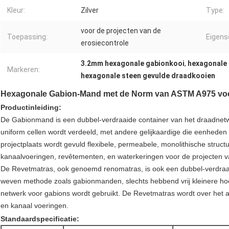
Kleur:
Zilver
Type:
voor de projecten van de
Toepassing:
Eigens
erosiecontrole
3.2mm hexagonale gabionkooi
,
hexagonale
Markeren:
hexagonale steen gevulde draadkooien
Hexagonale Gabion-Mand met de Norm van ASTM A975 voor 
Productinleiding:
De Gabionmand is een dubbel-verdraaide container van het draadnetwerk
uniform cellen wordt verdeeld, met andere gelijkaardige die eenheden
projectplaats wordt gevuld flexibele, permeabele, monolithische struc
kanaalvoeringen, revêtementen, en waterkeringen voor de projecten v
De Revetmatras, ook genoemd renomatras, is ook een dubbel-verdraai
weven methode zoals gabionmanden, slechts hebbend vrij kleinere ho
netwerk voor gabions wordt gebruikt. De Revetmatras wordt over het 
en kanaal voeringen.
Standaardspecificatie: