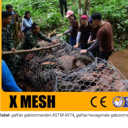
,
label:
galfan gabionmanden ASTM A974
galfan hexagonale gabion