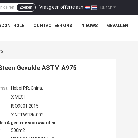
Vraag een offerte aan
|
Dutch
Zoeken
SCONTROLE
CONTACTEER ONS
NIEUWS
GEVALLEN
75
Steen Gevulde ASTM A975
mst:
Hebei P.R. China.
X MESH
ISO9001:2015
X NETWERK-003
den Algemene voorwaarden:
:
500m2