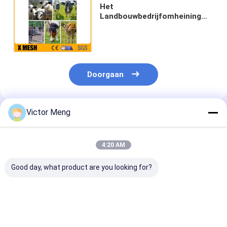
Het
Landbouwbedrijfomheining
2.5mm van het scharnier
Gezamenlijke Metaal de
Omheining van de Draadweide
Doorgaan
Victor Meng
Geadviseerde Producten
4:20 AM
Good day, what product are you looking for?
Antirust
3/4“ X 3/4“ het Hete
20 GA-het net
Gegalvaniseerde
Gegalvaniseerde
Hexagonaal