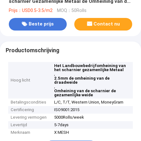
scharnier Gezamenlijke Metaal de Omheining van de
Draadweide
Prijs：USD0.5-3.5/m2
MOQ：50Rolls
Beste prijs
Contact nu
Productomschrijving
Het Landbouwbedrijfomheining van
het scharnier gezamenlijke Metaal
,
2.5mm de omheining van de
Hoog licht
draadweide
,
Omheining van de scharnier de
gezamenlijke weide
Betalingscondities
L/C, T/T, Western Union, MoneyGram
Certificering
ISO9001:2015
Levering vermogen
5000Rolls/week
Levertijd
5-7days
Merknaam
X MESH