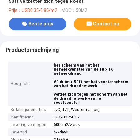
50ft verzetten zich tegen Roest
Prijs：USD0.35-5.85/m2
MOQ：50M2
Beste prijs
Contact nu
Productomschrijving
het scherm van het het
netwerkvenster van de 18 x 16
netwerkdraad
,
60 duim x 50ft het het vensterscherm
Hoog licht
van het draadnetwerk
,
verzet zich tegen het scherm van het
de draadnetwerk van het
roestvenster
Betalingscondities
L/C, T/T, Western Union,
Certificering
ISO9001:2015
Levering vermogen
5000m2/week
Levertijd
5-7days
Merknaam
X MESH