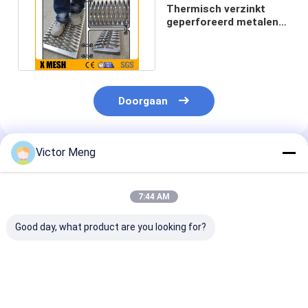
Thermisch verzinkt
geperforeerd metalen
gaasplankrooster in
zilver
Doorgaan
Victor Meng
Geadviseerde Producten
7:44 AM
Good day, what product are you looking for?
Poedercoated 3mm
1.8 mm Dikte
Poederbedekte
geperforeerd mesh
Geperforeerd metaal
mm geperfore