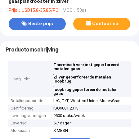
gaasplankrooster in zilver
Prijs：USD15.8-35.85/PC
MOQ：50st
Beste prijs
Contact nu
Productomschrijving
Thermisch verzinkt geperforeerd
metalen gaas
,
Zilver geperforeerde metalen
Hoog licht
loopbrug
,
loopbrug geperforeerde metalen
gaas
Betalingscondities
L/C, T/T, Western Union, MoneyGram
Certificering
ISO9001:2015
Levering vermogen
9500 stuks/week
Levertijd
5-7 dagen
Merknaam
X MESH