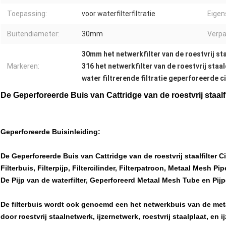
Toepassing:
voor waterfilterfiltratie
Eigen
Buitendiameter:
30mm
Verpa
30mm het netwerkfilter van de roestvrij st
Markeren:
316 het netwerkfilter van de roestvrij staa
water filtrerende filtratie geperforeerde ci
De Geperforeerde Buis van Cattridge van de roestvrij staalfilt
Geperforeerde Buisinleiding:
De Geperforeerde Buis van Cattridge van de roestvrij staalfilter Cil
Filterbuis, Filterpijp, Filtercilinder, Filterpatroon, Metaal Mesh P
De Pijp van de waterfilter, Geperforeerd Metaal Mesh Tube en Pij
De filterbuis wordt ook genoemd een het netwerkbuis van de metaal
door roestvrij staalnetwerk, ijzernetwerk, roestvrij staalplaat, en i