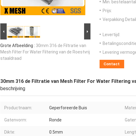
Min. bestelaantal
Prijs:
Verpakking Detail
Levertijd:
Betalingsconditi
Grote Afbeelding :
30mm 316 de Filtratie van
Mesh Filter For Water Filtering van de Roestvrij
Levering vermog
staaldraad
Contact
30mm 316 de Filtratie van Mesh Filter For Water Filtering v
beschrijving
Productnaam:
Geperforeerde Buis
Mater
Gatenvorm:
Ronde
Gaten
Dikte:
0.5mm
Lengt