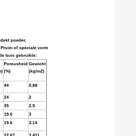
dekt poeder,
 Pruim of speciale vorm
de buis gebruikte:
Poreusheid
Gewicht
m)
(%)
(kg/m2)
44
0,88
24
2
35
2.5
19.6
3
19.6
3.14
22.67
3,411