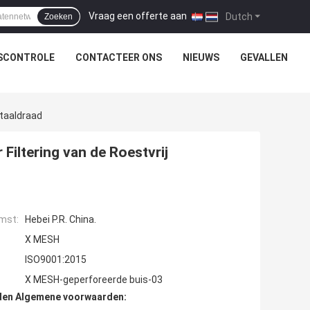
Vraag een offerte aan
|
Dutch
Zoeken
SCONTROLE
CONTACTEER ONS
NIEUWS
GEVALLEN
Staaldraad
 Filtering van de Roestvrij
mst:
Hebei P.R. China.
X MESH
ISO9001:2015
X MESH-geperforeerde buis-03
den Algemene voorwaarden: