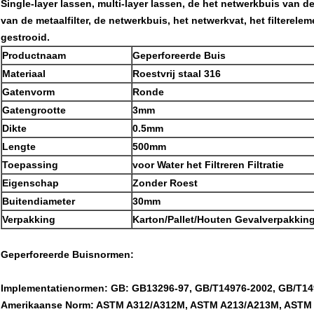
Single-layer lassen, multi-layer lassen, de het netwerkbuis van de 
van de metaalfilter, de netwerkbuis, het netwerkvat, het filterele
gestrooid.
Productnaam
Geperforeerde Buis
Materiaal
Roestvrij staal 316
Gatenvorm
Ronde
Gatengrootte
3mm
Dikte
0.5mm
Lengte
500mm
Toepassing
voor Water het Filtreren Filtratie
Eigenschap
Zonder Roest
Buitendiameter
30mm
Verpakking
Karton/Pallet/Houten Gevalverpakkin
Geperforeerde Buisnormen:
Implementatienormen: GB: GB13296-97, GB/T14976-2002, GB/T14
Amerikaanse Norm: ASTM A312/A312M, ASTM A213/A213M, ASTM