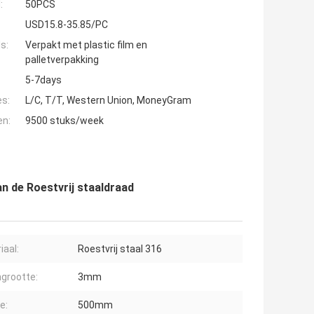
:
50PCS
USD15.8-35.85/PC
s:
Verpakt met plastic film en
palletverpakking
5-7days
es:
L/C, T/T, Western Union, MoneyGram
en:
9500 stuks/week
an de Roestvrij staaldraad
iaal:
Roestvrij staal 316
grootte:
3mm
e:
500mm