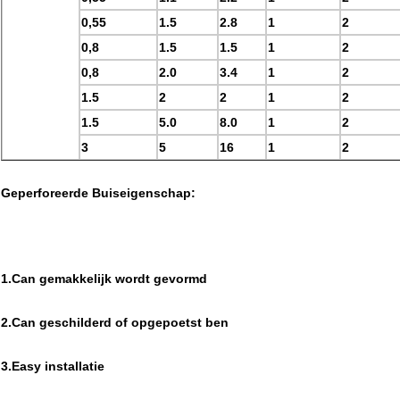
0,55
1.5
2.8
1
2
0,8
1.5
1.5
1
2
0,8
2.0
3.4
1
2
1.5
2
2
1
2
1.5
5.0
8.0
1
2
3
5
16
1
2
Geperforeerde Buiseigenschap:
1.Can gemakkelijk wordt gevormd
2.Can geschilderd of opgepoetst ben
3.Easy installatie