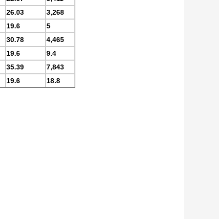
26.03
3,268
19.6
5
30.78
4,465
19.6
9.4
35.39
7,843
19.6
18.8