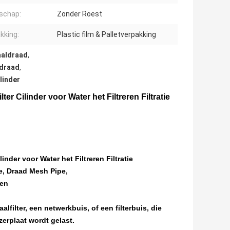
schap:
Zonder Roest
kking:
Plastic film & Palletverpakking
aaldraad
,
ldraad
,
linder
er Cilinder voor Water het Filtreren Filtratie
inder voor Water het Filtreren Filtratie
ipe, Draad Mesh Pipe,
pen
filter, een netwerkbuis, of een filterbuis, die
jzerplaat wordt gelast.