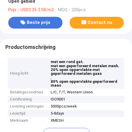
Open gebied
Prijs：USD2.35-3.58/m2
MOQ：200pcs
Beste prijs
Contact nu
Productomschrijving
,
met een rond gat
,
met een geperforeerd metalen mesh
20% open oppervlakte met
Hoog licht
geperforeerd metalen gaas
,
80% open oppervlakte geperforeerd
maas
Betalingscondities
L/C, T/T, Western Union
Certificering
ISO9001
Levering vermogen
5000pcs/week
Levertijd
5-8days
Merknaam
XMESH