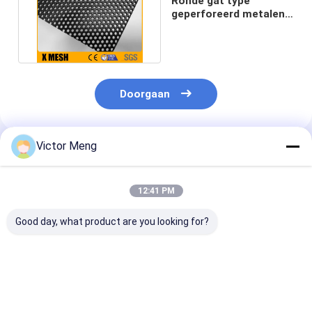
Ronde gat type
geperforeerd metalen
gaas 20%-80% Open
gebied
Doorgaan
Victor Meng
Geadviseerde Producten
12:41 PM
Good day, what product are you looking for?
Poedercoated 3mm
1.8 mm Dikte
Poederbedekte
geperforeerd mesh
Geperforeerd metaal
mm geperfore