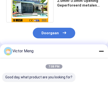
2.0mm-3.0mm Opening
Geperforeerd metalen
gaas 0.75m-2.0m
Breedte
Doorgaan
Victor Meng
Geadviseerde Producten
7:08 PM
Good day, what product are you looking for?
Poedercoated 3mm
1.8 mm Dikte
Poederbedekte
geperforeerd mesh
Geperforeerd metaal
mm geperfore