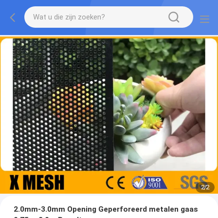
2
/
2
2.0mm-3.0mm Opening Geperforeerd metalen gaas