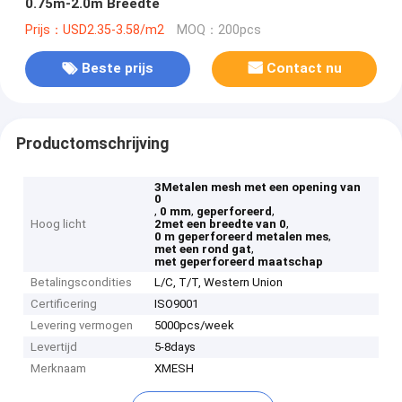
0.75m-2.0m Breedte
Prijs：USD2.35-3.58/m2
MOQ：200pcs
Beste prijs
Contact nu
Productomschrijving
3Metalen mesh met een opening van
0
,
,
,
0 mm
geperforeerd
,
Hoog licht
2met een breedte van 0
,
0 m geperforeerd metalen mes
,
met een rond gat
met geperforeerd maatschap
Betalingscondities
L/C, T/T, Western Union
Certificering
ISO9001
Levering vermogen
5000pcs/week
Levertijd
5-8days
Merknaam
XMESH