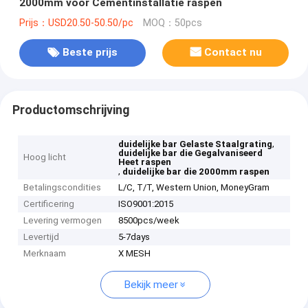
2000mm voor Cementinstallatie raspen
Prijs：USD20.50-50.50/pc
MOQ：50pcs
Beste prijs
Contact nu
Productomschrijving
,
duidelijke bar Gelaste Staalgrating
duidelijke bar die Gegalvaniseerd
Hoog licht
Heet raspen
,
duidelijke bar die 2000mm raspen
Betalingscondities
L/C, T/T, Western Union, MoneyGram
Certificering
ISO9001:2015
Levering vermogen
8500pcs/week
Levertijd
5-7days
Merknaam
X MESH
Bekijk meer