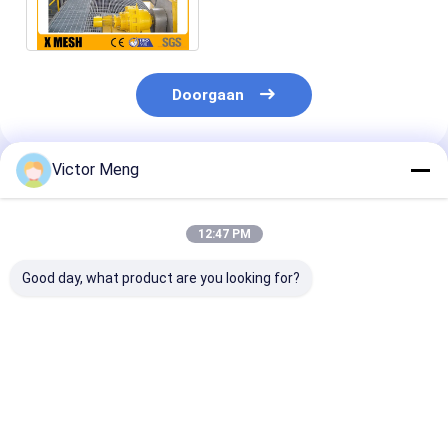
Cementinstallatie raspen
Doorgaan
Victor Meng
Geadviseerde Producten
12:47 PM
Good day, what product are you looking for?
Cementinstallatie
Chemische
Bs729
Grating van het 300
Installatie versper ik
Standaardmach
Reeksen Materiële
Type Gelaste
Gegalvaniseer
Roestvrije staal
Staalgrating
Staal die Dwa
Hoogte 30mm van de
Materiële Breedte 1m
5mm raspen
Beste prijs
Beste prijs
Beste pri