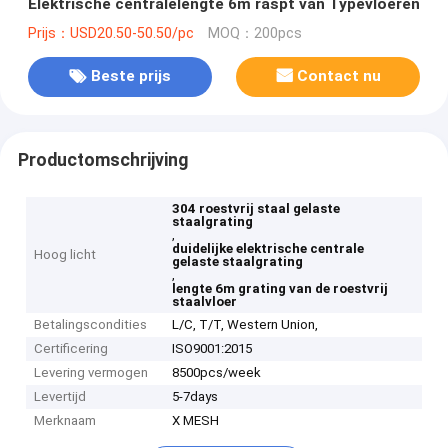
Elektrische centralelengte 6m raspt van Typevloeren
Prijs：USD20.50-50.50/pc
MOQ：200pcs
Beste prijs
Contact nu
Productomschrijving
304 roestvrij staal gelaste
staalgrating
,
duidelijke elektrische centrale
Hoog licht
gelaste staalgrating
,
lengte 6m grating van de roestvrij
staalvloer
Betalingscondities
L/C, T/T, Western Union,
Certificering
ISO9001:2015
Levering vermogen
8500pcs/week
Levertijd
5-7days
Merknaam
X MESH