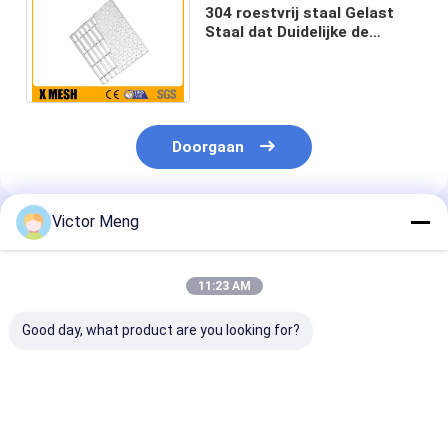
304 roestvrij staal Gelast
Staal dat Duidelijke de
Elektrische centralelengte
6m raspt van Typevloeren
Doorgaan
Victor Meng
Geadviseerde Producten
11:23 AM
Good day, what product are you looking for?
Cementinstallatie
Chemische
Bs729
Grating van het 300
Installatie versper ik
Standaardmach