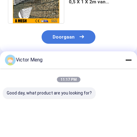
0,5 X 1 X 2m van
Diametergabion
Groottewater Pretction
Doorgaan
Victor Meng
Geadviseerde Producten
11:17 PM
Good day, what product are you looking for?
Hete
5mm Bekleding van
4.0mm de 50
Gegalvaniseerde
Maat de Zilveren
Gelaste Norm 
Gabion-Draad
Galfan Gelaste Mesh
Mandenastm v