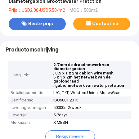
Diametergabion Groottewater Pretction
Prijs：USD2.00-USD5.50/m2
MOQ：500m2
Beste prijs
Contact nu
Productomschrijving
2.7mm de draadnetwerk van
diametergabion
,
,
0.5 x 1 x 2m gabion wire mesh
Hoog licht
5 x 1 x 2m het netwerk van de
gabiondraad
,
gabionnetwerk van waterpretction
Betalingscondities
L/C, T/T, Western Union, MoneyGram
Certificering
ISO9001:2015
Levering vermogen
50000m2/week
Levertijd
5-7days
Merknaam
X MESH
Bekijk meer